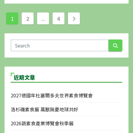
文
1
2
...
4
章
分
頁
近期文章
2027德國年杜塞爾多夫世界素食博覽會
洛杉磯素食展 萬獸無憂地球共好
2026蔬素食產業博覽會秋季展