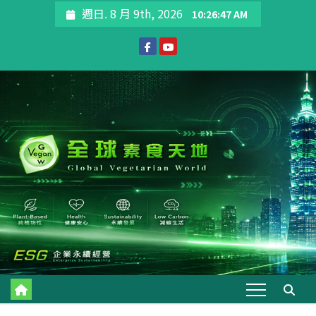
Skip
週日. 8 月 9th, 2026
10:26:49 AM
to
content