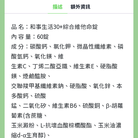
錠
描述
額外資訊
(60
錠
品 名：和事生活30+綜合維他命錠
瓶)
內 容 量：60錠
數
成 分：碳酸鈣、氯化鉀、微晶性纖維素、磷
量
酸氫鈣、氧化鎂、維
生素C、丁烯二酸亞鐵、維生素E、硬脂酸
鎂、煙鹼醯胺、
交聯羧甲基纖維素鈉、硬脂酸、氧化鋅、本
多酸鈣、硫酸
錳、二氧化矽、維生素B6、硫酸銅、β-胡蘿
蔔素(含蔗糖、
玉米澱粉、L-抗壞血酸棕櫚酸酯、玉米油濃
縮d-α生育醇)、