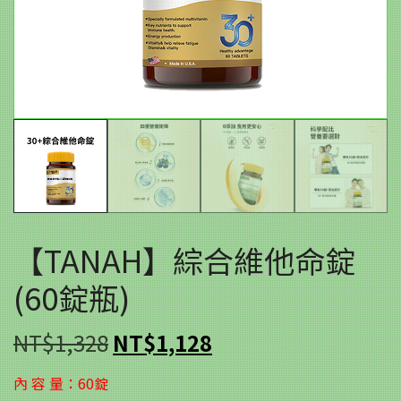
【TANAH】綜合維他命錠
(60錠瓶)
原
目
NT$
1,328
NT$
1,128
始
前
內 容 量：60錠