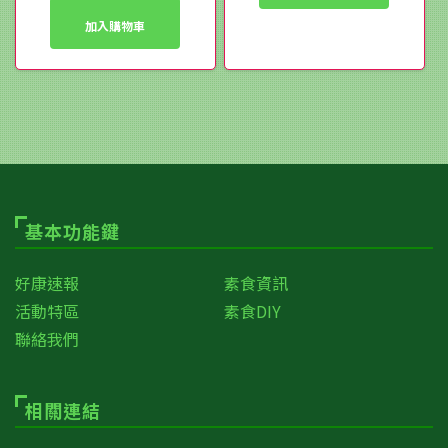
NT$2,588。
格：
加入購物車
NT$2,199。
基本功能鍵
好康速報
素食資訊
活動特區
素食DIY
聯絡我們
相關連結