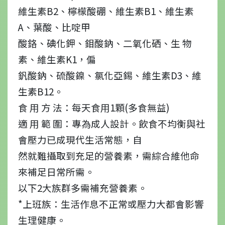
維生素B2、檸檬酸硼、維生素B1、維生素
A、葉酸、比啶甲
酸鉻、碘化鉀、鉬酸鈉、二氧化硒、生 物
素、維生素K1，偏
釩酸鈉、硫酸鎳、氯化亞錫、維生素D3、維
生素B12。
食 用 方 法：每天食用1顆(多食無益)
適 用 範 圍：專為成人設計。飲食不均衡與社
會壓力已成現代生活常態，自
然就難攝取到充足的營養素，需綜合維他命
來補足日常所需。
以下2大族群多需補充營養素。
*上班族：生活作息不正常或壓力大都會影響
生理健康。