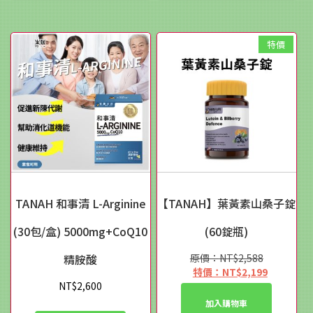
NT$1,162。
NT$1,128。
特價
TANAH 和事清 L-Arginine
【TANAH】葉黃素山桑子錠
(30包/盒) 5000mg+CoQ10
(60錠瓶)
精胺酸
NT$
2,588
原
NT$
2,199
始
目
NT$
2,600
價
前
加入購物車
格：
價