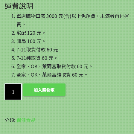
價
價
運費說明
單店購物車滿 3000 元(含)以上免運費，未滿者自付運
格：
格：
費。
NT$1,328。
NT$1,128。
宅配 120 元。
郵局 100 元。
7-11取貨付款 60 元。
7-11純取貨 60 元。
全家、OK、萊爾富取貨付款 60 元。
全家、OK、萊爾富純取貨 60 元。
【TANAH】
加入購物車
綜
合
維
分類:
保健食品
他
命