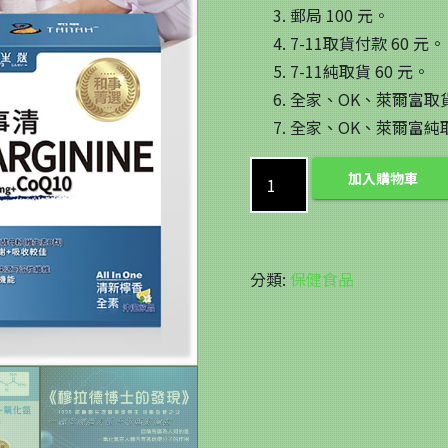
郵局 100 元。
7-11取貨付款 60 元。
7-11純取貨 60 元。
全家、OK、萊爾富取貨
全家、OK、萊爾富純取
TANAH
加入購物車
和
事
清
分類:
保健食品
L-
Arginine
(30
包/
盒)
5000mg+CoQ10