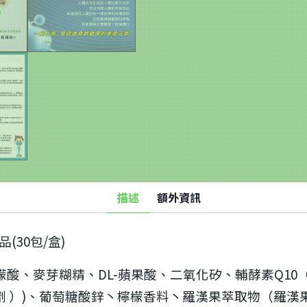
精
胺
酸
數
量
描述
額外資訊
(30包/盒)
酸、麥芽糊精、DL-蘋果酸、二氧化矽、輔酵素Q10
劑 ）)、葡萄糖酸鋅丶檸檬香料丶羅漢果萃取物（羅