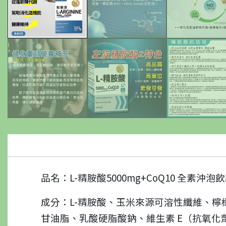
品名：L-精胺酸5000mg+CoQ10 全素沖泡飲品
成分：L-精胺酸、玉米來源可溶性纖維、檸檬
甘油脂、乳酸硬脂酸鈉、維生素 E（抗氧化