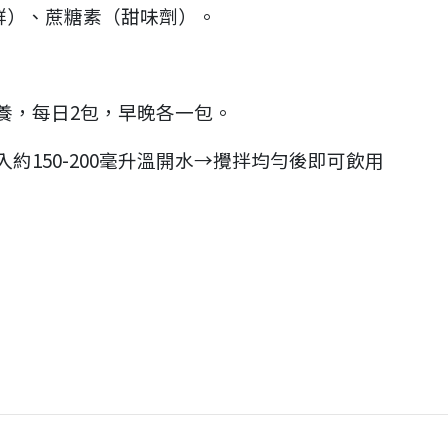
群）、蔗糖素（甜味劑）。
養，每日2包，早晚各一包。
150-200毫升溫開水→攪拌均勻後即可飲用