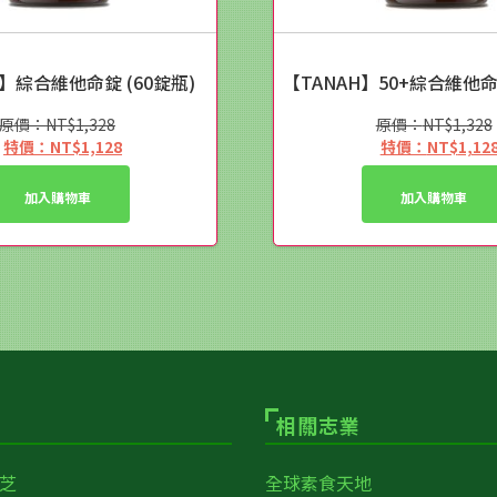
H】綜合維他命錠 (60錠瓶)
【TANAH】50+綜合維他命
NT$
1,328
NT$
1,328
原
原
NT$
1,128
NT$
1,12
始
目
始
目
價
前
價
前
加入購物車
加入購物車
格：
價
格：
價
NT$1,328。
格：
NT$1,3
格：
NT$1,128。
NT$1,1
相關志業
芝
全球素食天地