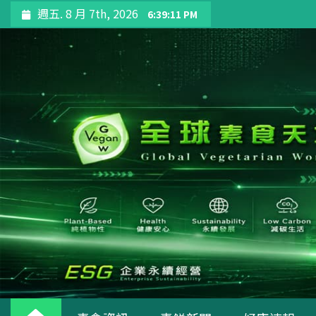
Skip
週五. 8 月 7th, 2026
6:39:13 PM
to
content