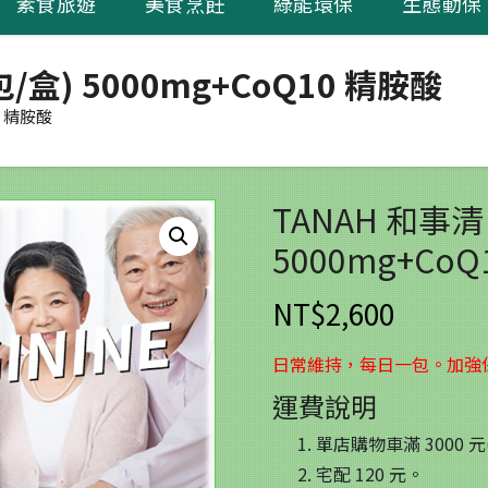
素食旅遊
美食烹飪
綠能環保
生態動保
30包/盒) 5000mg+CoQ10 精胺酸
10 精胺酸
TANAH 和事清 L
5000mg+Co
NT$
2,600
日常維持，每日一包。加強
運費說明
單店購物車滿 3000
宅配 120 元。