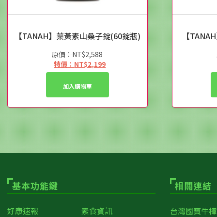
【TANAH】葉黃素山桑子錠(60錠瓶)
【TANA
NT$
2,588
原
NT$
2,199
始
目
價
前
加入購物車
格：
價
NT$2,588。
格：
NT$2,199。
基本功能鍵
相關連結
好康速報
素食資訊
台灣國寶牛樟