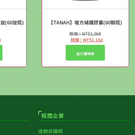
錠(60錠瓶)
【TANAH】複方補鐵膠囊(60顆瓶)
NT$
1,368
原
8
NT$
1,162
始
目
價
前
加入購物車
格：
價
28。
NT$1,368。
格：
28。
NT$1,162。
相關企業
達鵬易購網