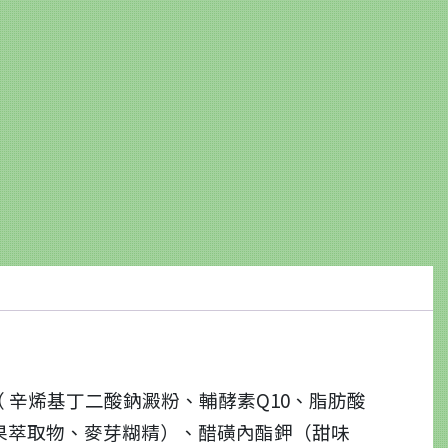
（ 辛烯基丁二酸鈉澱粉、輔酵素Q10、脂肪酸
漢果萃取物、麥芽糊精）、醋磺內酯鉀（甜味