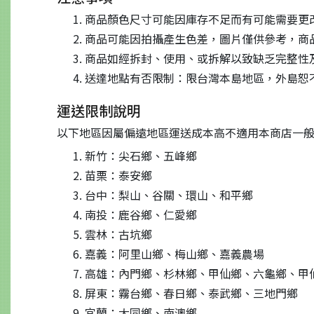
商品顏色尺寸可能因庫存不足而有可能需要更
商品可能因拍攝產生色差，圖片僅供參考，商
商品如經拆封、使用、或拆解以致缺乏完整性及
送達地點有否限制：限台灣本島地區，外島恕
運送限制說明
以下地區因屬偏遠地區運送成本高不適用本商店一
新竹：尖石鄉、五峰鄉
苗栗：泰安鄉
台中：梨山、谷關、環山、和平鄉
南投：鹿谷鄉、仁愛鄉
雲林：古坑鄉
嘉義：阿里山鄉、梅山鄉、嘉義農場
高雄：內門鄉、杉林鄉、甲仙鄉、六龜鄉、甲仙
屏東：霧台鄉、春日鄉、泰武鄉、三地門鄉
宜蘭：大同鄉、南澳鄉