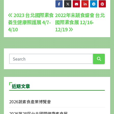
文
2023 台北國際素食
2022年末蔬食盛會 台北
養生健康照護展 4/7-
國際素食展 12/16-
章
4/10
12/19
導
覽
近期文章
2026蔬素食產業博覽會
2026第28屆台北國際健康素食展