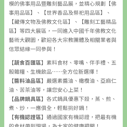
模的佛事用品暨雕刻藝品展，並精心規劃【佛
事用品區】、【世界香品及祭祀用品區】、
【藏傳文物及佛教文化區】、【雕刻工藝精品
區】等四大展區，一同進入中國千年佛教文化
藝術大觀園，歡迎各大宗教團體及相關業者與
信眾結緣一同參與！
【蔬食百匯區】
素料食材、零嘴、伴手禮、五
股雜糧、生機飲品……全方位新選擇！
【醬料油品區】
嚴選素醬油、橄欖油、亞麻仁
油、苦茶油等，讓您安心上菜！
【品牌鍋具區】
各式鍋具優惠下殺，蒸、煎、
煮、炒，一應俱全，輕鬆挑好鍋！
【有機認證區】
通過國家有機認證，把最有機
的食材帶到現場，為大家的健康把關！