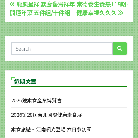
文
龍鳳呈祥 獻廚藝賀祥年
崇德養生養慧119期-
開運年菜 五件組/十件組
健康幸福久久久
章
導
覽
近期文章
2026蔬素食產業博覽會
2026第28屆台北國際健康素食展
素食旅遊 ~ 江南楓光登場 六日參訪團