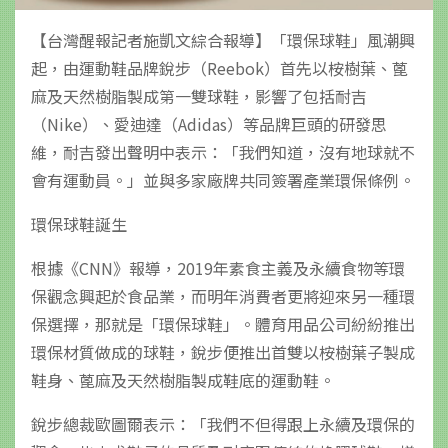
【台灣醒報記者施凱文綜合報導】「環保球鞋」風潮興
起，由運動鞋品牌銳步（Reebok）首先以桉樹葉、蓖
麻及天然樹脂製成第一雙球鞋，影響了包括耐吉
（Nike）、愛迪達（Adidas）等品牌巨頭的研發思
維，耐吉發出聲明中表示：「我們知道，沒有地球就不
會有運動員。」並與多家廠牌共同簽署產業環保條例。
環保球鞋誕生
根據《CNN》報導，2019年素食主義及永續食物等環
保觀念興起於食品業，而明年消費者更將迎來另一種環
保選擇，那就是「環保球鞋」。體育用品公司紛紛推出
環保材質做成的球鞋，銳步便推出首雙以桉樹葉子製成
鞋身、蓖麻及天然樹脂製成鞋底的運動鞋。
銳步總裁歐圖爾表示：「我們不但得跟上永續及環保的