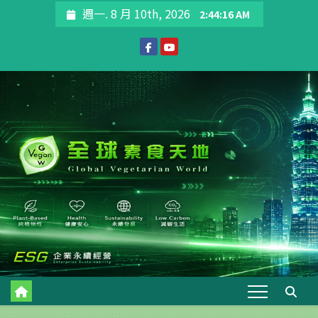
Skip
週一. 8 月 10th, 2026
2:44:17 AM
to
content