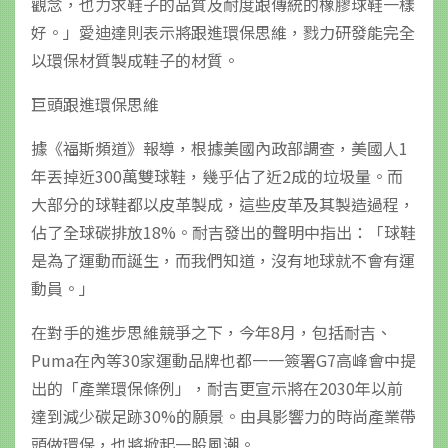
觀念，也力求鞋子的品質及耐度跟傳統的橡膠球鞋一樣
好。」愛迪達則表示將跟進環保思維，戮力研發能完全
以環保材質製成鞋子的材質。
巨頭跟進環保思維
據《福斯頻道》報導，根據美國內政部調查，美國人1
年丟掉近300萬雙球鞋，幾乎佔了近2成的垃圾量。而
大部分的球鞋都以皮革製成，這些皮革及其製造過程，
佔了全球碳排放18%。耐吉發出的聲明中指出：「球鞋
是為了運動而誕生，而我們知道，沒有地球就不會有運
動員。」
在對手的進步思維競爭之下，今年8月，包括耐吉、
Puma在內等30家運動品牌也都一一簽署G7高峰會中提
出的「產業環保條例」，耐吉更宣示將在2030年以前
達到減少碳足跡30%的願景。由具影響力的時尚產業帶
頭做環保，也將掀起一股風潮。