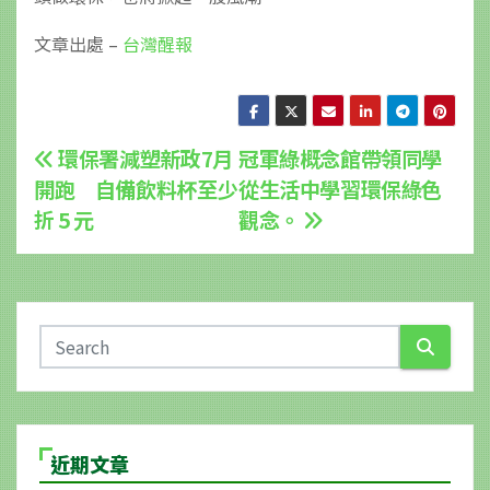
文章出處 –
台灣醒報
文
環保署減塑新政7月
冠軍綠概念館帶領同學
開跑 自備飲料杯至少
從生活中學習環保綠色
章
折 5 元
觀念。
導
覽
近期文章