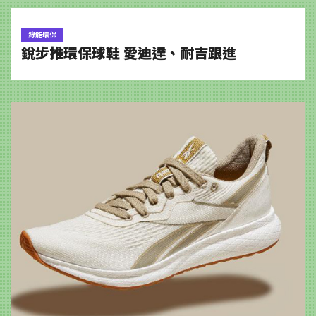
綠能環保
銳步推環保球鞋 愛迪達、耐吉跟進