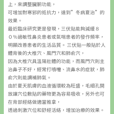
上，來調整臟腑功能，
可增加對寒邪的抵抗力，達到”冬病夏治”的
效果。
最近臨床研究更是發現，三伏貼能夠減緩８
０％過敏性鼻炎患者或氣喘患者的發作頻率，
明顯改善患者的生活品質。 三伏貼一般貼於人
體背後的大椎穴、風門穴和肺俞穴，
因為大椎穴具溫陽壯體的功能，而風門穴則主
治鼻子不好，經常打噴嚏、流鼻水的症狀，肺
俞穴則能調補肺氣。
由於夏天肌膚的血液循環較為旺盛，毛細孔開
放讓穴位敷貼的藥物更為容易吸收，另外也可
在背部經絡做適當推拿，
透過刺激穴位和舒經活絡，增加治療的效果。