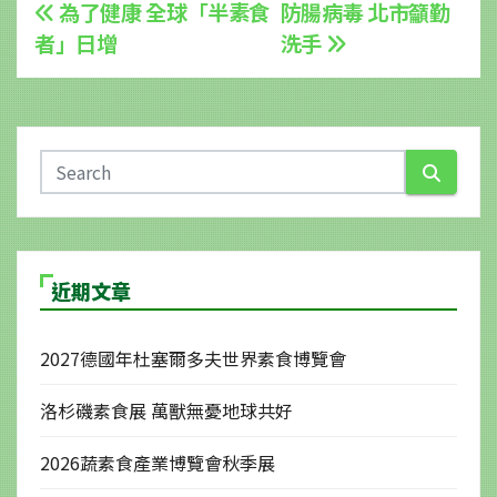
文
為了健康 全球「半素食
防腸病毒 北市籲勤
者」日增
洗手
章
導
覽
近期文章
2027德國年杜塞爾多夫世界素食博覽會
洛杉磯素食展 萬獸無憂地球共好
2026蔬素食產業博覽會秋季展