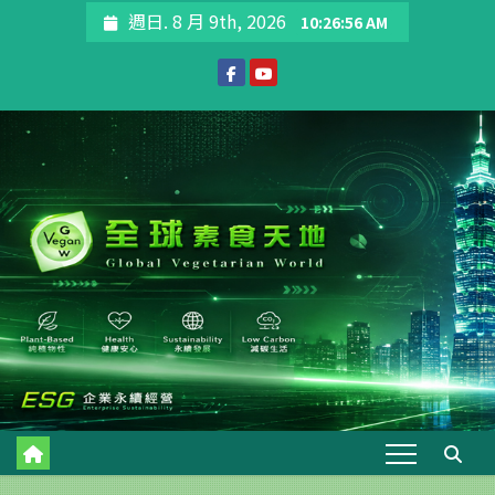
Skip
週日. 8 月 9th, 2026
10:26:57 AM
to
content