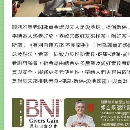
龍鼎雅集老闆郭董金燦與夫人是愛地球﹑提倡環保
平時為人熱善好施，喜歡常邀好友來找茶、喝好茶
所謂：《有朋自遠方來 不亦樂乎》！因為郭董的
念及想法，希望一同致力於推動素食-健康-環保-
者聯誼餐會，祈希藉由結合更多產業及愛好素食者
質與安全、服務更多元便利性，帶給人們更容易取
意對於未來推動素食-健康-環保-愛地球盡力與貢獻