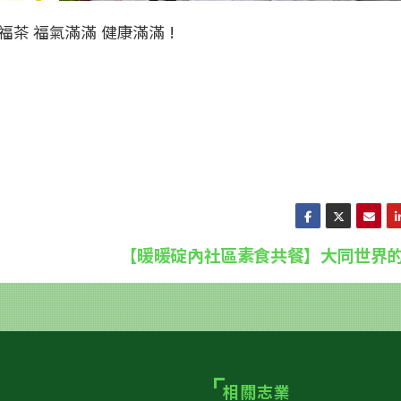
茶 福氣滿滿 健康滿滿 !
【暖暖碇內社區素食共餐】大同世界
相關志業