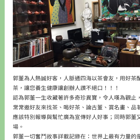
郭董為人熱誠好客，人脈通四海以茶會友，用好茶
茶，讓您養生健康讓創辦人讚不絕口！！！
認為郭董一生收藏著許多奇珍異寶，令人嘆為觀止
常常邀好友來找茶、喝好茶、論古董、賞名畫、品
應該特別報導與幫忙廣為宣傳好人好事；同時郭董
場。
郭董一切奮鬥故事詳載記錄在：世界上最有力量的是