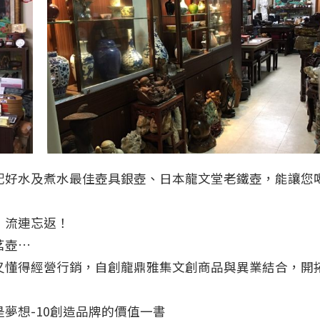
配好水及煮水最佳壺具銀壺、日本龍文堂老鐵壺，能讓您
，流連忘返！
茗壺…
又懂得經營行銷，自創龍鼎雅集文創商品與異業結合，開
夢想-10創造品牌的價值一書