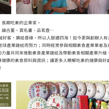
﹑長期吃素的企業家。
、論古董、賞名畫、品茗壺…
熱誠好客，廣結善緣，所以人脈通四海！如今更與創辦人有
愛地球產業鏈結而努力；同時經常參與相關素食產業業者及
的力量共同來推動素食產業鏈結及帶動素食相關產業升級
得健康的素食原料與資訊；讓更多人瞭解吃素的健康與好
！