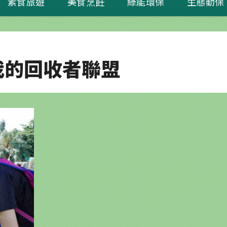
素食旅遊
美食烹飪
綠能環保
生態動保
我的回收者聯盟