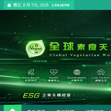
Skip
週五. 8 月 7th, 2026
1:59:39 PM
to
content