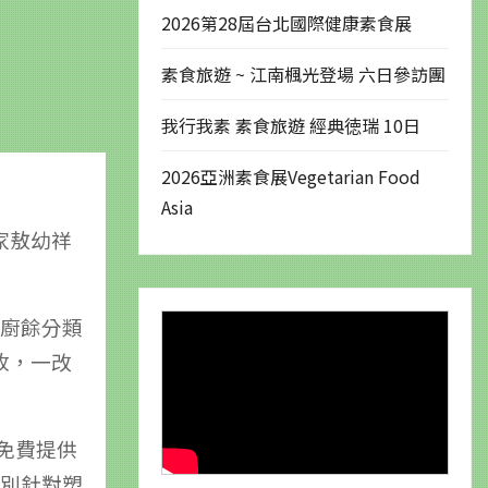
2026第28屆台北國際健康素食展
素食旅遊 ~ 江南楓光登場 六日參訪團
我行我素 素食旅遊 經典徳瑞 10日
2026亞洲素食展Vegetarian Food
Asia
家敖幼祥
導廚餘分類
收，一改
免費提供
特別針對塑