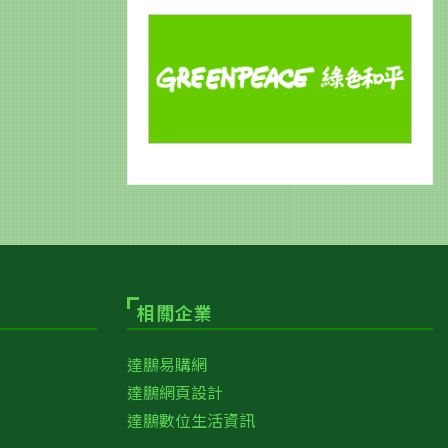
相關企業
達鵬易購網
達鵬網頁設計
達鵬數位生活資訊