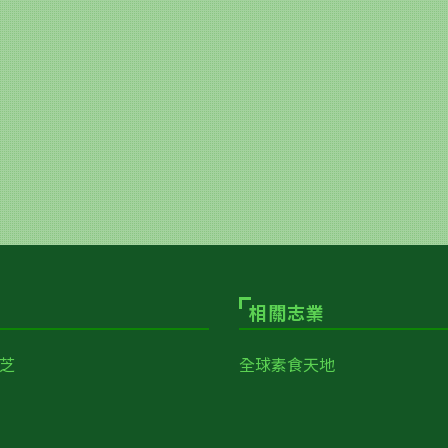
相關志業
芝
全球素食天地