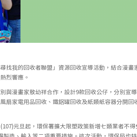
「尋找我的回收者聯盟」資源回收宣導活動，結合漫畫
眾熱烈響應。
別與漫畫家敖幼祥合作，設計9款回收公仔，分別宣
電風扇家電用品回收、鐵鋁罐回收及紙類紙容器分開回
107)元旦起，環保署擴大限塑政策新增七類業者不得
得製造、輸入等二項重要措施。這次活動，環保局也