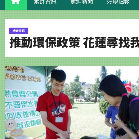
素食資訊
素鮮新聞
好康速報
綠能環保
推動環保政策 花蓮尋找